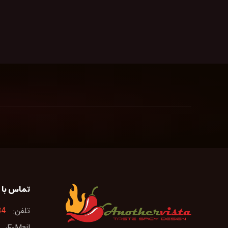
تماس با م
تلفن:
84